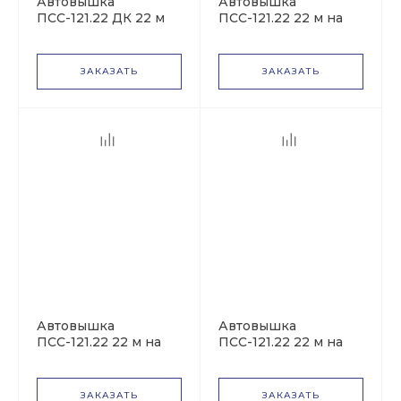
Автовышка
Автовышка
ПСС-121.22 ДК 22 м
ПСС-121.22 22 м на
JAC
на базе ЗИЛ-433112
базе КАМАЗ-4326
ЗАКАЗАТЬ
ЗАКАЗАТЬ
Подъемная самоходная вышка
КрАЗ
DongFeng
Howo
Автовышка
Автовышка
ПСС-121.22 22 м на
ПСС-121.22 22 м на
Peterbilt
базе КАМАЗ-43253
базе ЗИЛ-433362
ЗАКАЗАТЬ
ЗАКАЗАТЬ