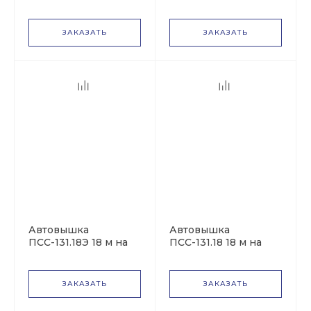
базе КАМАЗ-4326
базе ГАЗ-3309 ДК
ЗАКАЗАТЬ
ЗАКАЗАТЬ
Daewoo
Volvo
Mercedes-Benz
Ford
Автовышка
Автовышка
ПСС-131.18Э 18 м на
ПСС-131.18 18 м на
KIA
базе ГАЗон NEXT
базе ГАЗ-3309
(ГАЗ-C41R33)
ЗАКАЗАТЬ
ЗАКАЗАТЬ
MAN