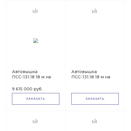
МТЛБ
Foton
Iveco
Автовышка
Автовышка
ПСС-131.18 18 м на
ПСС-131.18 18 м на
Renault
базе ГАЗон NEXT
базе ГАЗ-33098
(ГАЗ-C41R13)
9 615 000 руб.
ЗАКАЗАТЬ
ЗАКАЗАТЬ
Автовышки на гусеничном ходу
Четра