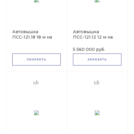
Автовышка
Автовышка
ПСС-121.18 18 м на
ПСС-121.12 12 м на
базе ЗИЛ-433362
базе ГАЗель
(ГАЗ-33023)
5 560 000 руб.
ЗАКАЗАТЬ
ЗАКАЗАТЬ