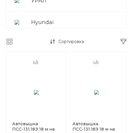
УРАЛ
Hyundai
Сортировка
Isuzu
Nissan
Mitsubishi
МАЗ
Автовышка
Автовышка
ПСС-131.18Э 18 м на
ПСС-131.18Э 18 м на
Hino