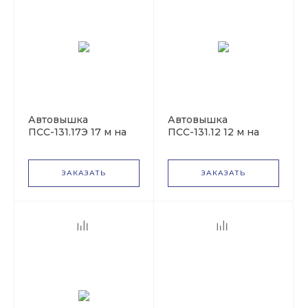
Tata
УАЗ
Автовышка
Автовышка
Volkswagen
ПСС-131.17Э 17 м на
ПСС-131.12 12 м на
базе Hyundai HD65
базе Hyundai Porter
ЗАКАЗАТЬ
ЗАКАЗАТЬ
DAF
Scania
Faun