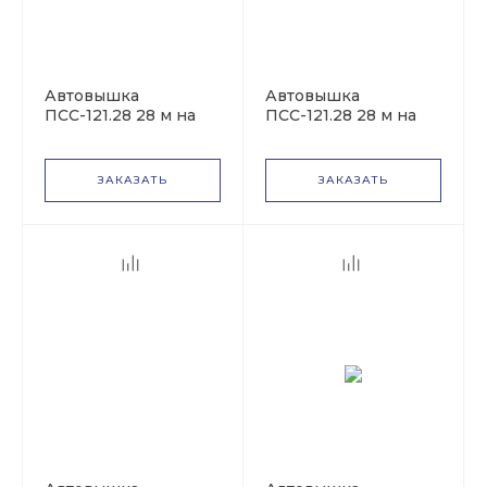
Piaggio
Автовышка
Автовышка
ПСС-121.28 28 м на
Silant
ПСС-121.28 28 м на
базе КАМАЗ-65115
базе УРАЛ-4320
ЗАКАЗАТЬ
ЗАКАЗАТЬ
Peugeot
Toyota
Прицепные
E-one