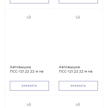
Freightliner
International
FAW
Вездеход
Автовышка
Автовышка
ПСС-121.22 22 м на
ПСС-121.22 22 м на
Пикап
базе Урал-4320
базе МАЗ-438043
ЗАКАЗАТЬ
ЗАКАЗАТЬ