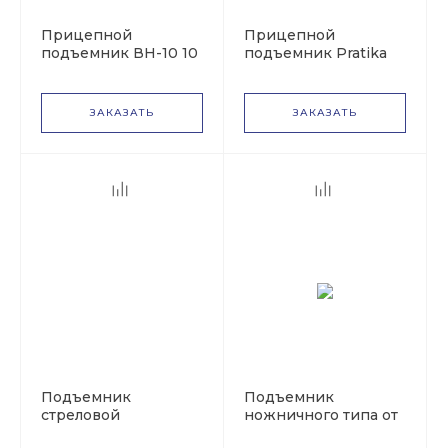
Прицепной
Прицепной
подъемник ВН-10 10
подъемник Pratika
м на базе прицеп
250S 25 м на базе
Прицеп
ЗАКАЗАТЬ
ЗАКАЗАТЬ
Подъемник
Подъемник
стреловой
ножничного типа от
прицепной ВС-12П
аккумуляторов Grost