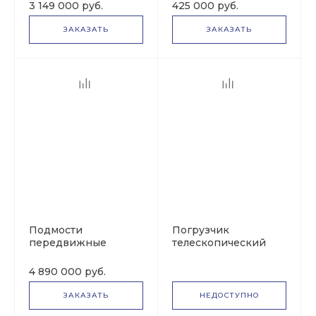
12 м на базе Прицеп
Tower 300-3.9 DC
3 149 000 руб.
425 000 руб.
212160 300 кг 3,9 м
ЗАКАЗАТЬ
ЗАКАЗАТЬ
Подмости
Погрузчик
передвижные
телескопический
ППЭ-12.01
ПТ-3010
4 890 000 руб.
ЗАКАЗАТЬ
НЕДОСТУПНО