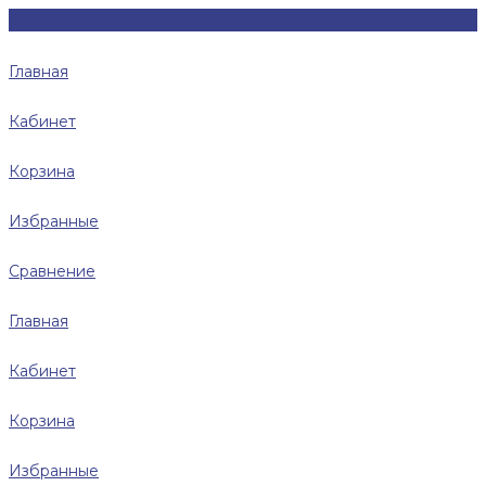
Главная
Кабинет
Корзина
Избранные
Сравнение
Главная
Кабинет
Корзина
Избранные