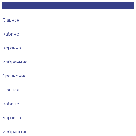
Главная
Кабинет
Корзина
Избранные
Сравнение
Главная
Кабинет
Корзина
Избранные