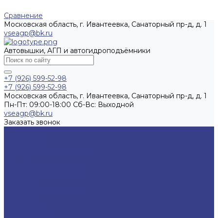
Сравнение
Московская область, г. Ивантеевка, Санаторный пр-д, д. 1
vseagp@bk.ru
Автовышки, АГП и автогидроподъёмники
+7 (926) 599-52-98
+7 (926) 599-52-98
Московская область, г. Ивантеевка, Санаторный пр-д, д. 1
Пн-Пт: 09:00-18:00 Cб-Вс: Выходной
vseagp@bk.ru
Заказать звонок
Каталог техники
Автовышки
Экскаваторы-погрузчики
Шасси
Бортовые автомобили
Краны-манипуляторы
Автокраны
Коммунальная техника
Тракторы
Мусоровозы