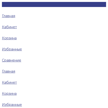
Главная
Кабинет
Корзина
Избранные
Сравнение
Главная
Кабинет
Корзина
Избранные