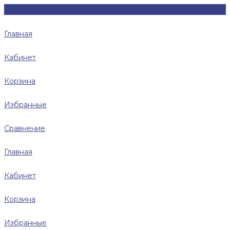
Главная
Кабинет
Корзина
Избранные
Сравнение
Главная
Кабинет
Корзина
Избранные