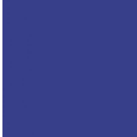
ГАЗ-331043
ГАЗ-33106
ГАЗ-С41R13
ГАЗель NEXT
ГАЗон NEXT
КАМАЗ
КАМАЗ-4308
КАМАЗ-43114
КАМАЗ-43118
КАМАЗ-43253
КАМАЗ-4326
КАМАЗ-43501
КАМАЗ-43502
КАМАЗ-53228
КАМАЗ-5350
КАМАЗ-65115
ЗИЛ
ЗИЛ-131
ЗиЛ-432932
ЗИЛ-433362
УРАЛ
Урал 4320
Урал NEXT
Hyundai
Hyundai HD120