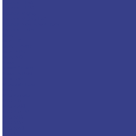
Hyundai HD65
Hyundai HD78
Hyundai Mighty
Hyundai Mighty EX8
Hyundai New Power Truck
Hyundai Porter
Isuzu
Isuzu Elf
Isuzu Forward
Isuzu NPR
Isuzu NQR
Nissan
Nissan Cabstar
Nissan NT400
Mitsubishi
Mitsubishi Fuso
МАЗ
МАЗ-437043
МАЗ-4371
МАЗ-4380
МАЗ-457043
МАЗ-5316
МАЗ-5337
МАЗ-5340
МАЗ-6317