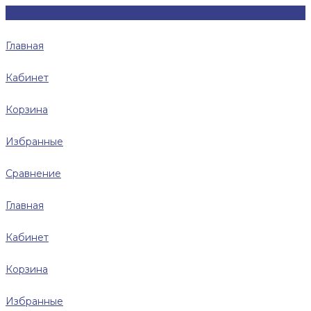
Главная
Кабинет
Корзина
Избранные
Сравнение
Главная
Кабинет
Корзина
Избранные