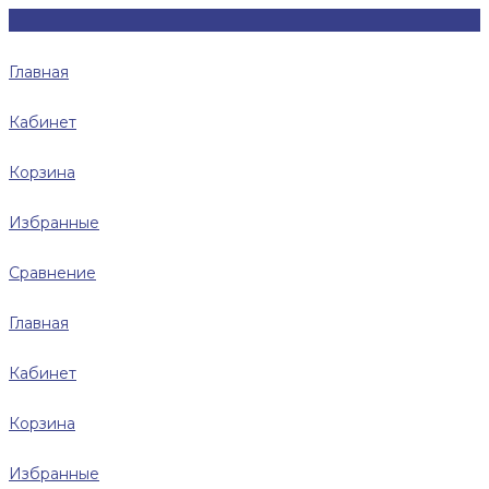
Главная
Кабинет
Корзина
Избранные
Сравнение
Главная
Кабинет
Корзина
Избранные