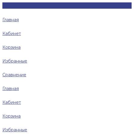
Главная
Кабинет
Корзина
Избранные
Сравнение
Главная
Кабинет
Корзина
Избранные