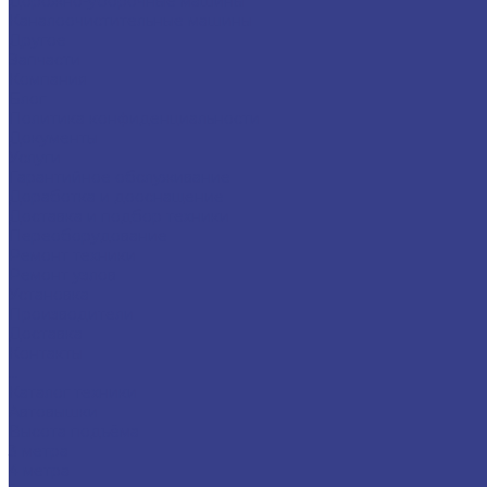
Дорожно-уборочные машины
Каналоочистительные машины
Другое
Запчасти
Компания
Блог
Политика конфиденциальности
Документы
Услуги
Гарантийное обслуживание
Доработка и дооснащение
Доставка и подбор техники
Переоборудование
Ремонт техники
Ремонт узлов
Установка
Производители
Доставка
Контакты
...
Каталог техники
Автовышки
Высота подъёма
3 метра
4 метра