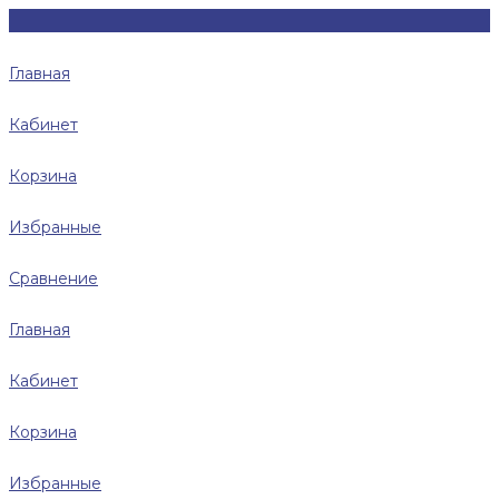
Главная
Кабинет
Корзина
Избранные
Сравнение
Главная
Кабинет
Корзина
Избранные