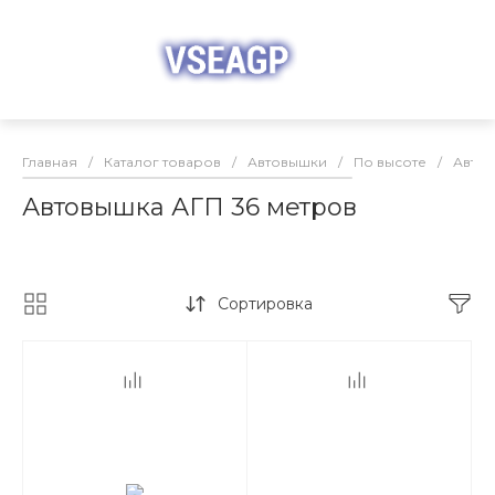
Главная
/
Каталог товаров
/
Автовышки
/
По высоте
/
Автов
Автовышка АГП 36 метров
Сортировка