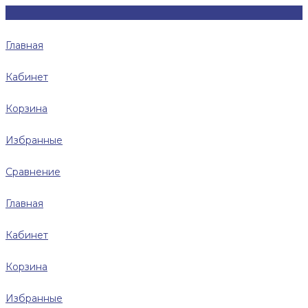
Главная
Кабинет
Корзина
Избранные
Сравнение
Главная
Кабинет
Корзина
Избранные