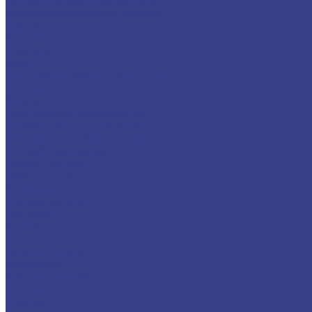
Дорожно-уборочные машины
Каналоочистительные машины
Другое
Запчасти
Компания
Блог
Политика конфиденциальности
Документы
Услуги
Гарантийное обслуживание
Доработка и дооснащение
Доставка и подбор техники
Переоборудование
Ремонт техники
Ремонт узлов
Установка
Производители
Доставка
Контакты
...
Каталог техники
Автовышки
Высота подъёма
3 метра
4 метра