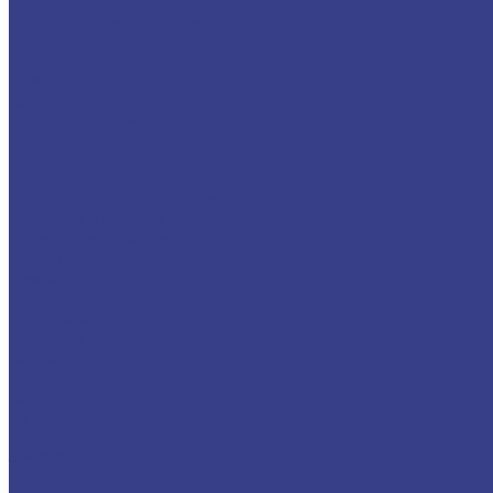
Дорожно-уборочные машины
Каналоочистительные машины
Другое
Запчасти
Компания
Блог
Политика конфиденциальности
Документы
Услуги
Гарантийное обслуживание
Доработка и дооснащение
Доставка и подбор техники
Переоборудование
Ремонт техники
Ремонт узлов
Установка
Производители
Доставка
Контакты
...
Каталог техники
Автовышки
Высота подъёма
3 метра
4 метра