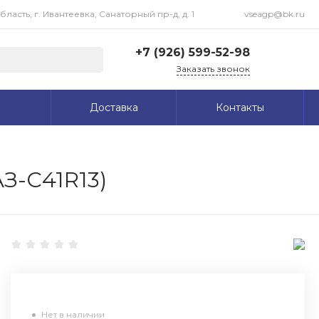
асть, г. Ивантеевка, Санаторный пр-д, д. 1
vseagp@bk.ru
+7 (926) 599-52-98
Заказать звонок
+7 (926) 599-52-98
Доставка
Контакты
Московская область, г.
Ивантеевка, Санаторный
пр-д, д. 1
Пн-Пт: 09:00-18:00 Cб-
Вс: Выходной
vseagp@bk.ru
З-С41R13)
Нет в наличии