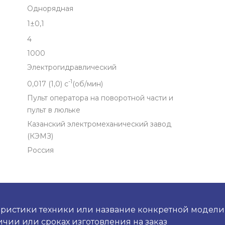
Однорядная
1±0,1
4
1000
Электрогидравлический
-1
0,017 (1,0) с
(об/мин)
Пульт оператора на поворотной части и
пульт в люльке
Казанский электромеханический завод
(КЭМЗ)
Россия
ристики техники или название конкретной модели и
чии или сроках изготовления на заказ