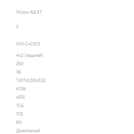
ГАЗон NEXT
2
ГАЗ-С41R13
4х2 (задний)
250
18
7,87х2,50х3,52
6138
4515
13,6
105
80
Дизельный