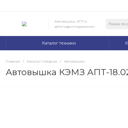
Автовышки, АГП и
автогидроподъёмники
Каталог техники
К
Главная
/
Каталог товаров
/
Автовышки
Автовышка КЭМЗ АПТ-18.02 