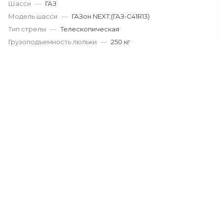
Шасси
—
ГАЗ
Модель шасси
—
ГАЗон NEXT;(ГАЗ-С41R13)
Тип стрелы
—
Телескопическая
Грузоподъемность люльки
—
250 кг