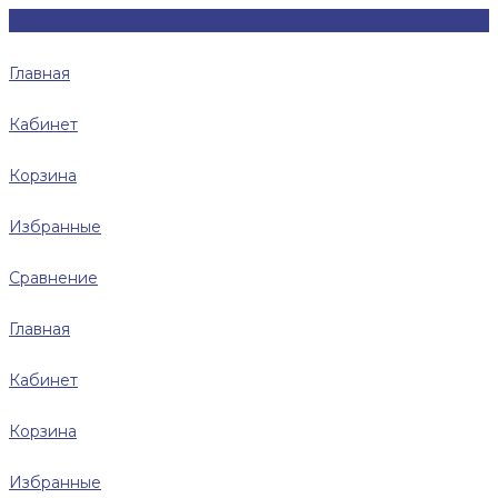
Главная
Кабинет
Корзина
Избранные
Сравнение
Главная
Кабинет
Корзина
Избранные