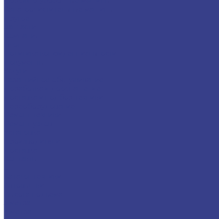
Дорожно-уборочные машины
Каналоочистительные машины
Другое
Запчасти
Компания
Блог
Политика конфиденциальности
Документы
Услуги
Гарантийное обслуживание
Доработка и дооснащение
Доставка и подбор техники
Переоборудование
Ремонт техники
Ремонт узлов
Установка
Производители
Доставка
Контакты
...
Каталог техники
Автовышки
Высота подъёма
3 метра
4 метра