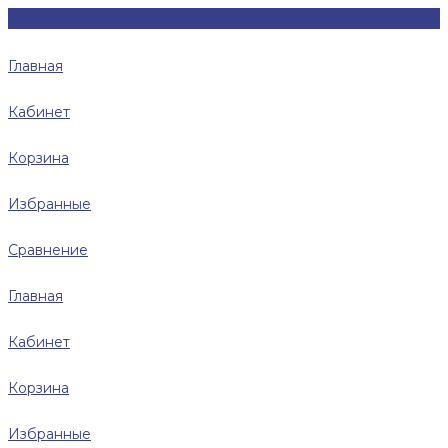
Главная
Кабинет
Корзина
Избранные
Сравнение
Главная
Кабинет
Корзина
Избранные