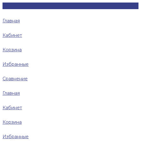
Главная
Кабинет
Корзина
Избранные
Сравнение
Главная
Кабинет
Корзина
Избранные