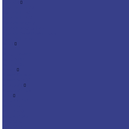
Hyundai
Hyundai HD120
Hyundai HD65
Hyundai HD78
Hyundai Mighty
Hyundai Mighty EX8
Hyundai New Power Truck
Hyundai Porter
Isuzu
Isuzu Elf
Isuzu Forward
Isuzu NPR
Isuzu NQR
Nissan
Nissan Cabstar
Nissan NT400
Mitsubishi
Mitsubishi Fuso
МАЗ
МАЗ-437043
МАЗ-4371
МАЗ-4380
МАЗ-457043
МАЗ-5316
МАЗ-5337