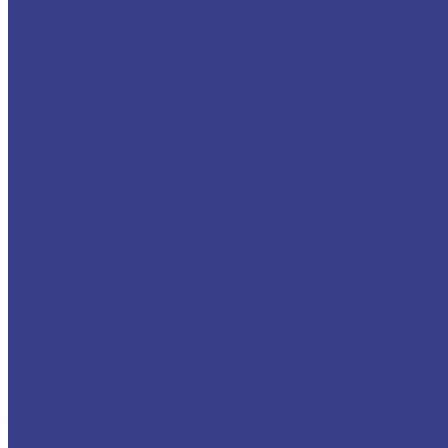
Дорожно-уборочные машины
Каналоочистительные машины
Другое
Запчасти
Компания
Блог
Политика конфиденциальности
Документы
Услуги
Гарантийное обслуживание
Доработка и дооснащение
Доставка и подбор техники
Переоборудование
Ремонт техники
Ремонт узлов
Установка
Производители
Доставка
Контакты
...
Каталог техники
Автовышки
Высота подъёма
3 метра
4 метра