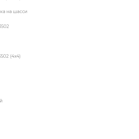
ка на шасси
3502
502 (4x4)
й