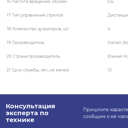
16 Частота вращения, об/мин
0,6
17 Тип управления стрелой
Дистанци
18 Количество аутригеров, шт
4
19 Производитель
Hansin (Х
20 Страна производитель
Южная Ко
21 Срок службы, лет, не менее
10
Консультация
Пришлите характе
эксперта по
сообщим о её нали
технике