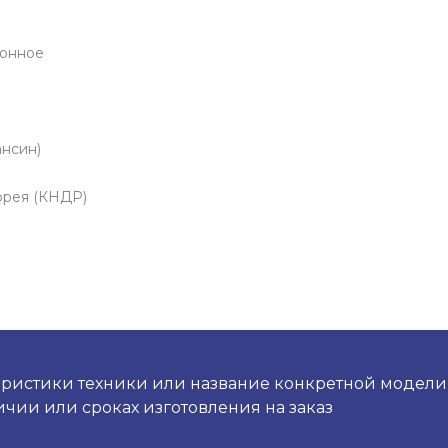
онное
ансин)
рея (КНДР)
ристики техники или название конкретной модели и
чии или сроках изготовления на заказ