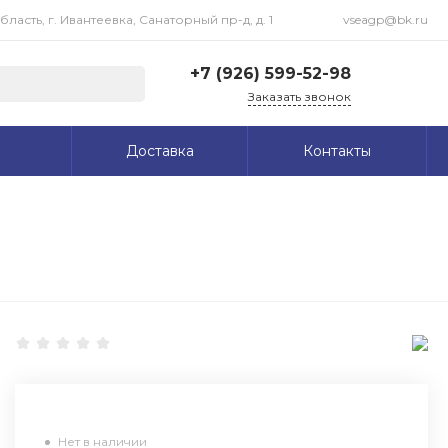
асть, г. Ивантеевка, Санаторный пр-д, д. 1
vseagp@bk.ru
+7 (926) 599-52-98
Заказать звонок
+7 (926) 599-52-98
Доставка
Контакты
Московская область, г.
Ивантеевка, Санаторный
пр-д, д. 1
Пн-Пт: 09:00-18:00 Cб-
Вс: Выходной
vseagp@bk.ru
Нет в наличии