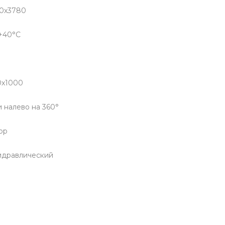
0х3780
 +40°С
0x1000
 налево на 360°
ор
идравлический