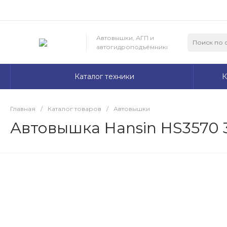
Автовышки, АГП и
автогидроподъёмники
Каталог техники
К
Главная
/
Каталог товаров
/
Автовышки
Автовышка Hansin HS3570 