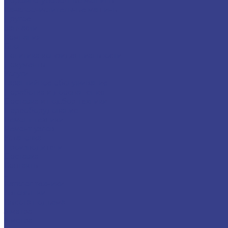
Дорожно-уборочные машины
Каналоочистительные машины
Другое
Запчасти
Компания
Блог
Политика конфиденциальности
Документы
Услуги
Гарантийное обслуживание
Доработка и дооснащение
Доставка и подбор техники
Переоборудование
Ремонт техники
Ремонт узлов
Установка
Производители
Доставка
Контакты
...
Каталог техники
Автовышки
Высота подъёма
3 метра
4 метра