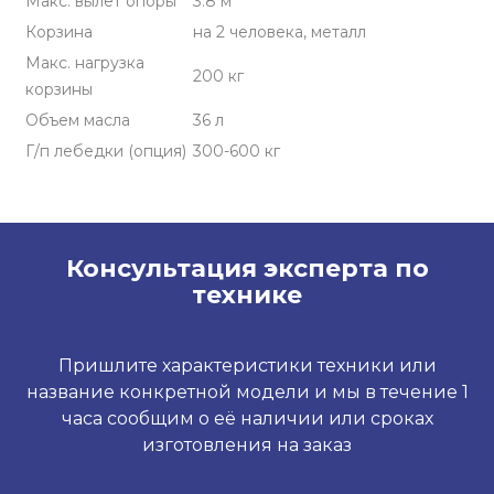
Макс. вылет опоры
3.8 м
Корзина
на 2 человека, металл
Макс. нагрузка
200 кг
корзины
Объем масла
36 л
Г/п лебедки (опция)
300-600 кг
Консультация эксперта по
технике
Пришлите характеристики техники или
название конкретной модели и мы в течение 1
часа сообщим о её наличии или сроках
изготовления на заказ