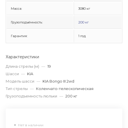
Масса:
3080 кг
Грузоподъёмность:
200 кг
Гарантия:
1 год
Характеристики
Длина стрелы (м)
—
19
Шасси
—
KIA
Модель шасси
—
KIA Bongo III 2wd
Тип стрелы
—
Коленчато-телескопическая
Грузоподъемность люльки
—
200 кг
Нет в наличии