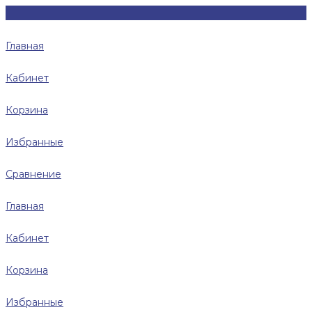
Главная
Кабинет
Корзина
Избранные
Сравнение
Главная
Кабинет
Корзина
Избранные