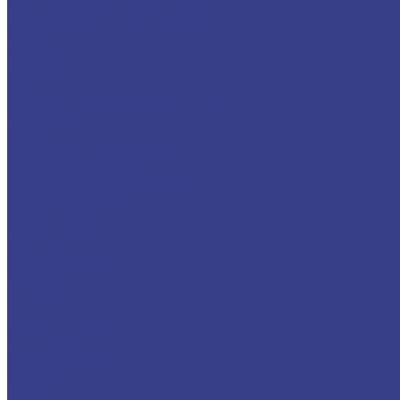
Дорожно-уборочные машины
Каналоочистительные машины
Другое
Запчасти
Компания
Блог
Политика конфиденциальности
Документы
Услуги
Гарантийное обслуживание
Доработка и дооснащение
Доставка и подбор техники
Переоборудование
Ремонт техники
Ремонт узлов
Установка
Производители
Доставка
Контакты
...
Каталог техники
Автовышки
Высота подъёма
3 метра
4 метра