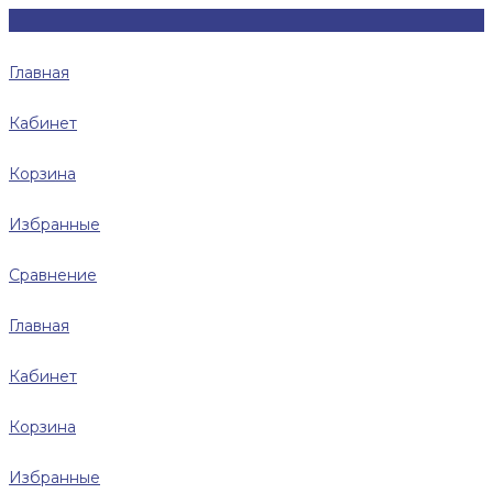
Главная
Кабинет
Корзина
Избранные
Сравнение
Главная
Кабинет
Корзина
Избранные