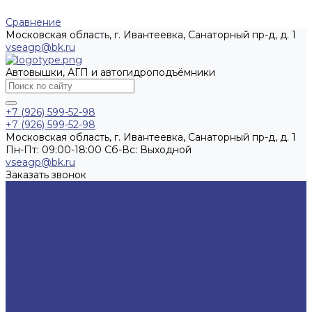
Сравнение
Московская область, г. Ивантеевка, Санаторный пр-д, д. 1
vseagp@bk.ru
Автовышки, АГП и автогидроподъёмники
+7 (926) 599-52-98
+7 (926) 599-52-98
Московская область, г. Ивантеевка, Санаторный пр-д, д. 1
Пн-Пт: 09:00-18:00 Cб-Вс: Выходной
vseagp@bk.ru
Заказать звонок
Каталог техники
Автовышки
Экскаваторы-погрузчики
Шасси
Бортовые автомобили
Краны-манипуляторы
Автокраны
Коммунальная техника
Тракторы
Мусоровозы