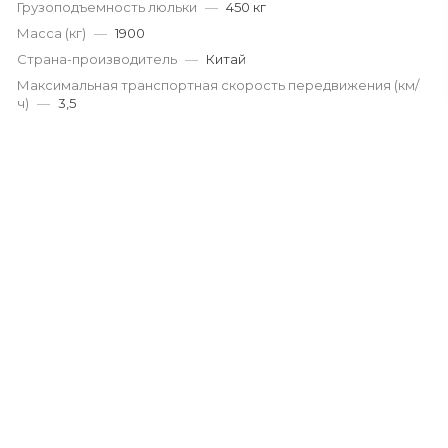
Грузоподъемность люльки
—
450 кг
Масса (кг)
—
1900
Страна-производитель
—
Китай
Максимальная транспортная скорость передвижения (км/
ч)
—
3,5