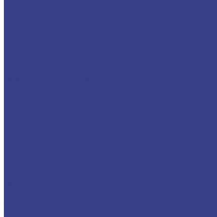
Дорожно-уборочные машины
Каналоочистительные машины
Другое
Запчасти
Компания
Блог
Политика конфиденциальности
Документы
Услуги
Гарантийное обслуживание
Доработка и дооснащение
Доставка и подбор техники
Переоборудование
Ремонт техники
Ремонт узлов
Установка
Производители
Доставка
Контакты
...
Каталог техники
Автовышки
Высота подъёма
3 метра
4 метра