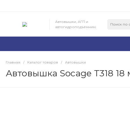
Автовышки, АГП и
автогидроподъёмники
Главная
/
Каталог товаров
/
Автовышки
Автовышка Socage T318 18 