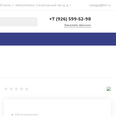
асть, г. Ивантеевка, Санаторный пр-д, д. 1
vseagp@bk.ru
+7 (926) 599-52-98
Заказать звонок
+7 (926) 599-52-98
Московская область, г.
Ивантеевка, Санаторный
пр-д, д. 1
Пн-Пт: 09:00-18:00 Cб-
Вс: Выходной
vseagp@bk.ru
Нет в наличии