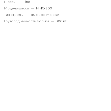
Шасси
—
Hino
Модель шасси
—
HINO 300
Тип стрелы
—
Телескопическая
Грузоподъемность люльки
—
300 кг