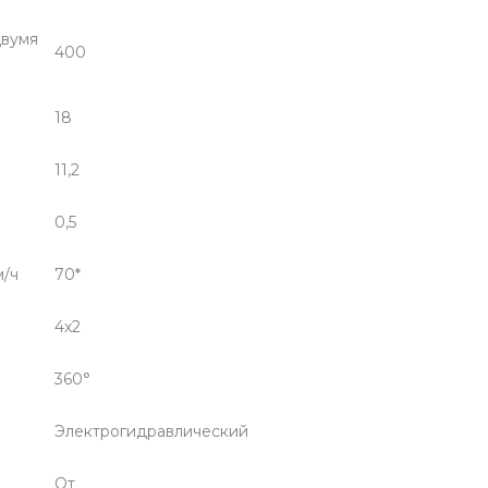
двумя
400
18
11,2
0,5
м/ч
70*
4х2
360°
Электрогидравлический
От