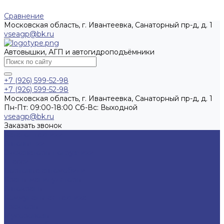
Сравнение
Московская область, г. Ивантеевка, Санаторный пр-д, д. 1
vseagp@bk.ru
Автовышки, АГП и автогидроподъёмники
+7 (926) 599-52-98
+7 (926) 599-52-98
Московская область, г. Ивантеевка, Санаторный пр-д, д. 1
Пн-Пт: 09:00-18:00 Cб-Вс: Выходной
vseagp@bk.ru
Заказать звонок
Каталог техники
Автовышки
Экскаваторы-погрузчики
Шасси
Бортовые автомобили
Краны-манипуляторы
Автокраны
Коммунальная техника
Тракторы
Мусоровозы