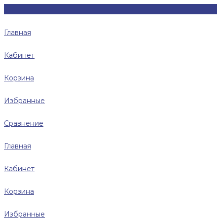
Главная
Кабинет
Корзина
Избранные
Сравнение
Главная
Кабинет
Корзина
Избранные