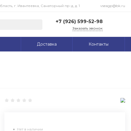
асть, г. Ивантеевка, Санаторный пр-д, д. 1
vseagp@bk.ru
+7 (926) 599-52-98
Заказать звонок
+7 (926) 599-52-98
Доставка
Контакты
Московская область, г.
Ивантеевка, Санаторный
пр-д, д. 1
Пн-Пт: 09:00-18:00 Cб-
Вс: Выходной
vseagp@bk.ru
Нет в наличии