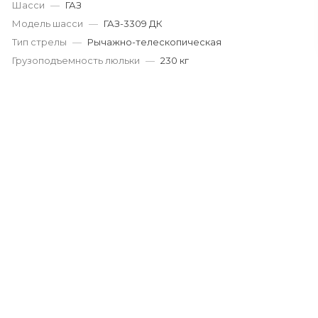
Шасси
—
ГАЗ
Модель шасси
—
ГАЗ-3309 ДК
Тип стрелы
—
Рычажно-телескопическая
Грузоподъемность люльки
—
230 кг