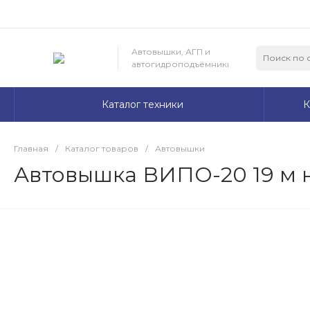
Автовышки, АГП и
автогидроподъёмники
Каталог техники
К
Главная
/
Каталог товаров
/
Автовышки
Автовышка ВИПО-20 19 м н