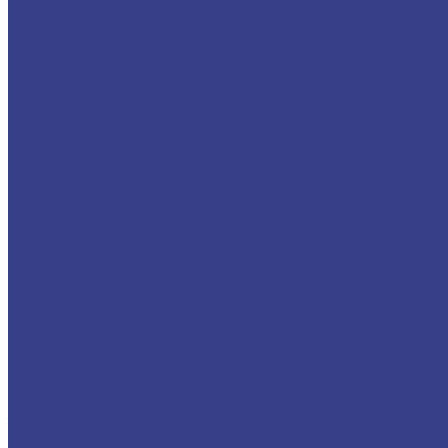
Дорожно-уборочные машины
Каналоочистительные машины
Другое
Запчасти
Компания
Блог
Политика конфиденциальности
Документы
Услуги
Гарантийное обслуживание
Доработка и дооснащение
Доставка и подбор техники
Переоборудование
Ремонт техники
Ремонт узлов
Установка
Производители
Доставка
Контакты
...
Каталог техники
Автовышки
Высота подъёма
3 метра
4 метра