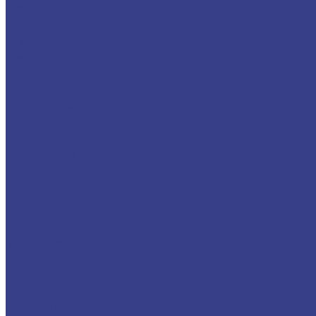
ГАЗ-331043
ГАЗ-33106
ГАЗ-С41R13
ГАЗель NEXT
ГАЗон NEXT
КАМАЗ
КАМАЗ-4308
КАМАЗ-43114
КАМАЗ-43118
КАМАЗ-43253
КАМАЗ-4326
КАМАЗ-43501
КАМАЗ-43502
КАМАЗ-53228
КАМАЗ-5350
КАМАЗ-65115
ЗИЛ
ЗИЛ-131
ЗиЛ-432932
ЗИЛ-433362
УРАЛ
Урал 4320
Урал NEXT
Hyundai
Hyundai HD120