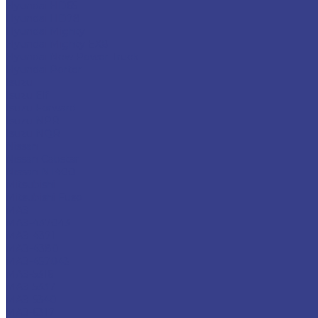
Hyundai HD65
Hyundai HD78
Hyundai Mighty
Hyundai Mighty EX8
Hyundai New Power Truck
Hyundai Porter
Isuzu
Isuzu Elf
Isuzu Forward
Isuzu NPR
Isuzu NQR
Nissan
Nissan Cabstar
Nissan NT400
Mitsubishi
Mitsubishi Fuso
МАЗ
МАЗ-437043
МАЗ-4371
МАЗ-4380
МАЗ-457043
МАЗ-5316
МАЗ-5337
МАЗ-5340
МАЗ-6317