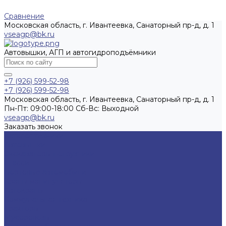
Сравнение
Московская область, г. Ивантеевка, Санаторный пр-д, д. 1
vseagp@bk.ru
Автовышки, АГП и автогидроподъёмники
+7 (926) 599-52-98
+7 (926) 599-52-98
Московская область, г. Ивантеевка, Санаторный пр-д, д. 1
Пн-Пт: 09:00-18:00 Cб-Вс: Выходной
vseagp@bk.ru
Заказать звонок
Каталог техники
Автовышки
Экскаваторы-погрузчики
Шасси
Бортовые автомобили
Краны-манипуляторы
Автокраны
Коммунальная техника
Тракторы
Мусоровозы