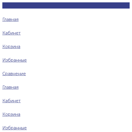
Главная
Кабинет
Корзина
Избранные
Сравнение
Главная
Кабинет
Корзина
Избранные