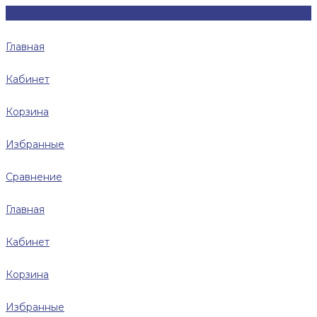
Главная
Кабинет
Корзина
Избранные
Сравнение
Главная
Кабинет
Корзина
Избранные