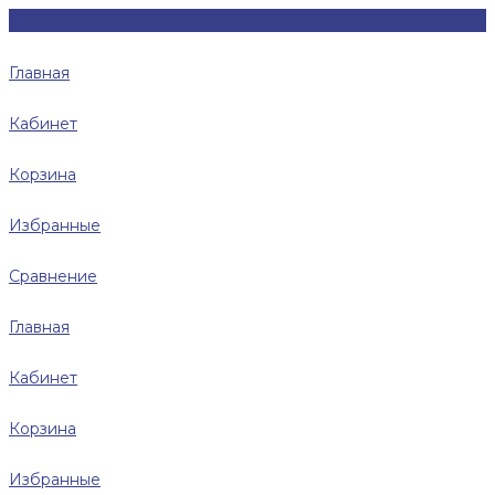
Главная
Кабинет
Корзина
Избранные
Сравнение
Главная
Кабинет
Корзина
Избранные