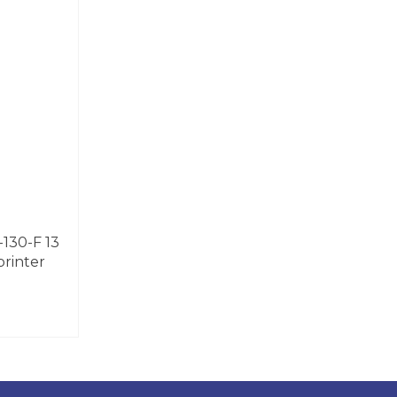
130-F 13
rinter