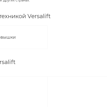
и других странах.
ехникой Versalift
овышки
salift