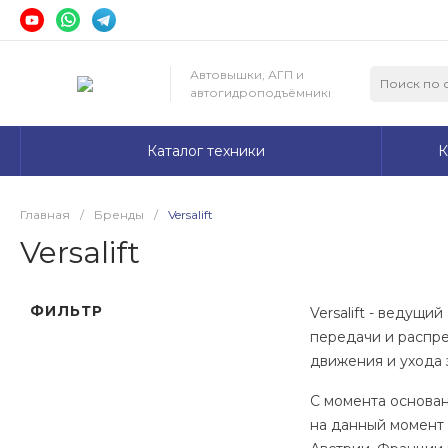
Автовышки, АГП и
автогидроподъёмники
Каталог техники
К
Главная
/
Бренды
/
Versalift
Versalift
ФИЛЬТР
Versalift - ведущ
передачи и распре
движения и ухода 
С момента основан
на данный момент 