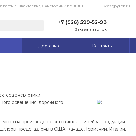
асть, г. Ивантеевка, Санаторный пр-д, д. 1
vseagp@bk.ru
+7 (926) 599-52-98
Заказать звонок
+7 (926) 599-52-98
Доставка
Контакты
Московская область, г.
Ивантеевка, Санаторный
пр-д, д. 1
Пн-Пт: 09:00-18:00 Cб-
Вс: Выходной
vseagp@bk.ru
ектора энергетики,
чного освещения, дорожного
ительно на производстве автовышек. Линейка продукции
 Дилеры представлены в США, Канаде, Германии, Италии,