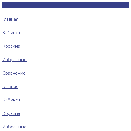
Главная
Кабинет
Корзина
Избранные
Сравнение
Главная
Кабинет
Корзина
Избранные