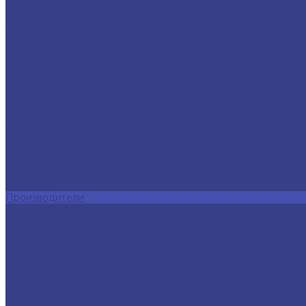
Дорожно-уборочные машины
Каналоочистительные машины
Другое
Запчасти
Компания
Блог
Политика конфиденциальности
Документы
Услуги
Гарантийное обслуживание
Доработка и дооснащение
Доставка и подбор техники
Переоборудование
Ремонт техники
Ремонт узлов
Установка
Производители
Доставка
Контакты
...
Каталог техники
Автовышки
Высота подъёма
3 метра
4 метра