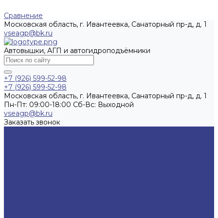
Сравнение
Московская область, г. Ивантеевка, Санаторный пр-д, д. 1
vseagp@bk.ru
Автовышки, АГП и автогидроподъёмники
+7 (926) 599-52-98
+7 (926) 599-52-98
Московская область, г. Ивантеевка, Санаторный пр-д, д. 1
Пн-Пт: 09:00-18:00 Cб-Вс: Выходной
vseagp@bk.ru
Заказать звонок
Каталог техники
Автовышки
Экскаваторы-погрузчики
Шасси
Бортовые автомобили
Краны-манипуляторы
Автокраны
Коммунальная техника
Тракторы
Мусоровозы