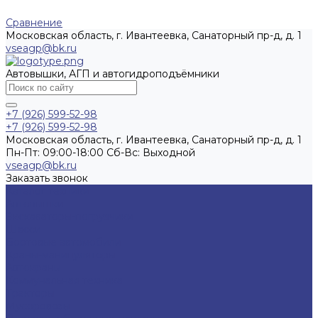
Сравнение
Московская область, г. Ивантеевка, Санаторный пр-д, д. 1
vseagp@bk.ru
Автовышки, АГП и автогидроподъёмники
+7 (926) 599-52-98
+7 (926) 599-52-98
Московская область, г. Ивантеевка, Санаторный пр-д, д. 1
Пн-Пт: 09:00-18:00 Cб-Вс: Выходной
vseagp@bk.ru
Заказать звонок
Каталог техники
Автовышки
Экскаваторы-погрузчики
Шасси
Бортовые автомобили
Краны-манипуляторы
Автокраны
Коммунальная техника
Тракторы
Мусоровозы