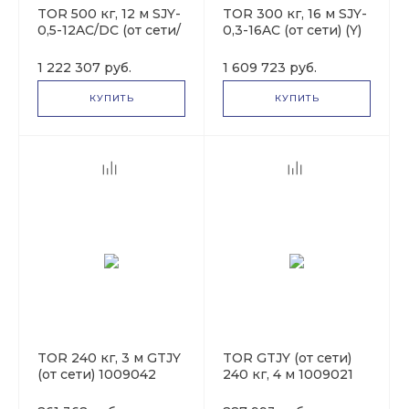
TOR 500 кг, 12 м SJY-
TOR 300 кг, 16 м SJY-
0,5-12AC/DC (от сети/
0,3-16AC (от сети) (Y)
автономный) (Y)
1019921
1024441
1 222 307 руб.
1 609 723 руб.
КУПИТЬ
КУПИТЬ
TOR 240 кг, 3 м GTJY
TOR GTJY (от сети)
(от сети) 1009042
240 кг, 4 м 1009021