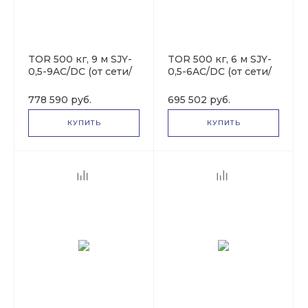
TOR 500 кг, 9 м SJY-
TOR 500 кг, 6 м SJY-
0,5-9AC/DC (от сети/
0,5-6AC/DC (от сети/
автономный) (Y)
автономный) (Y)
1024438
1024430
778 590 руб.
695 502 руб.
КУПИТЬ
КУПИТЬ