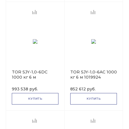
TOR SJY-1,0-6DC
TOR SJY-1,0-6AC 1000
1000 кг 6 м
кг 6 м 1019924
автономный Y
1004506
993 538 руб.
852 612 руб.
КУПИТЬ
КУПИТЬ